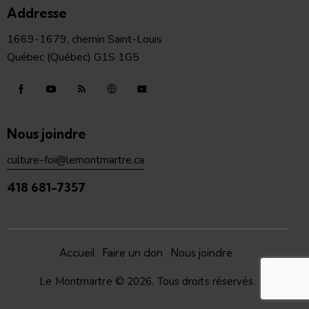
Addresse
1669-1679, chemin Saint-Louis
Québec (Québec) G1S 1G5
Nous joindre
culture-foi@lemontmartre.ca
418 681-7357
Accueil
Faire un don
Nous joindre
Le Montmartre
© 2026. Tous droits réservés.