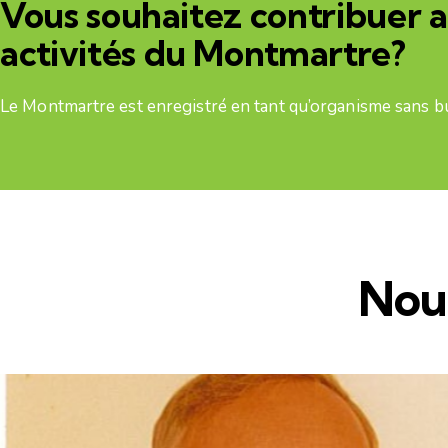
Vous souhaitez contribuer 
activités du Montmartre?
Le Montmartre est enregistré en tant qu’organisme sans but
Nou
,
ARTICLES
BIOGRAPHIE