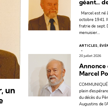
géant… de 
Marcel est né à
octobre 1941. I
fratrie de sept.
menuisier…
ARTICLES
,
ÉVÉ
20 juillet 2026
Annonce 
Marcel Po
COMMUNIQUÉ Av
, un
plein d’espéran
du décès du Pèr
e
Augustins de l’