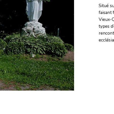
Situé s
faisant 
Vieux-Q
types d
rencontr
ecclésia