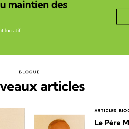
au maintien des
 lucratif.
BLOGUE
veaux articles
ARTICLES
,
BIO
Le Père Ma