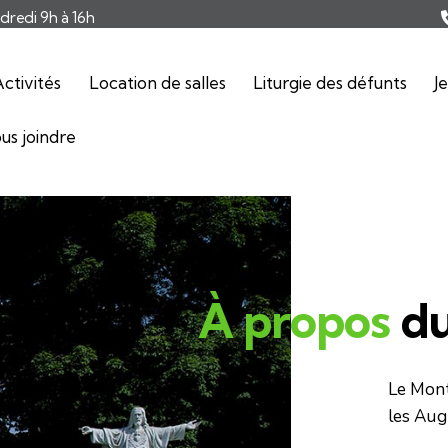
ndredi 9h à 16h
ctivités
Location de salles
Liturgie des défunts
J
us joindre
À propos
du
Le Mont
les Augu