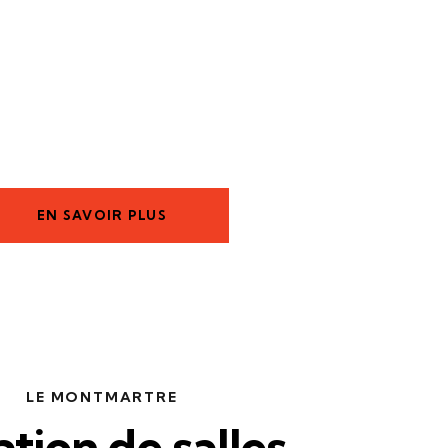
 et
Espace de
Pr
rencontre
in
EN SAVOIR PLUS
LE MONTMARTRE
tion de salles