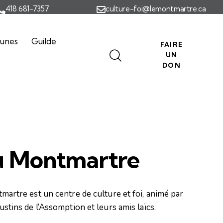
418 681-7357
culture-foi@lemontmartre.ca
eunes
Guilde
FAIRE
UN
DON
 Montmartre
martre est un centre de culture et foi, animé par
stins de l’Assomption et leurs amis laïcs.