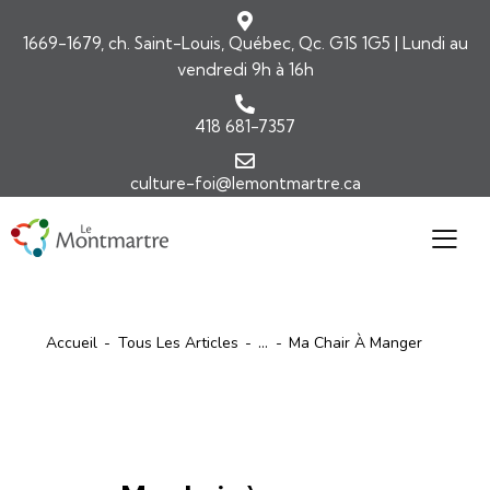
1669-1679, ch. Saint-Louis, Québec, Qc. G1S 1G5 | Lundi au
vendredi 9h à 16h
418 681-7357
culture-foi@lemontmartre.ca
Accueil
Tous Les Articles
...
Ma Chair À Manger
ARTICLES
COMMENTAIRES DE L'ÉVANGILE