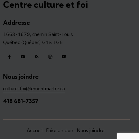
Centre culture et foi
Addresse
1669-1679, chemin Saint-Louis
Québec (Québec) G1S 1G5
Nous joindre
culture-foi@lemontmartre.ca
418 681-7357
Accueil
Faire un don
Nous joindre