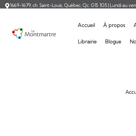
1669-1679, ch. Saint-Louis, Québec, Qc. G1S 1G5 | Lundi au ve
Accueil
À propos
A
Librairie
Blogue
No
Accu