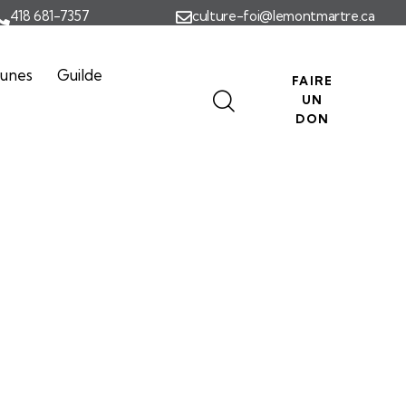
418 681-7357
culture-foi@lemontmartre.ca
eunes
Guilde
FAIRE
UN
DON