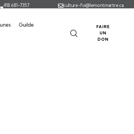
418 681-7357
culture-foi@lemontmartre.ca
eunes
Guilde
FAIRE
UN
DON