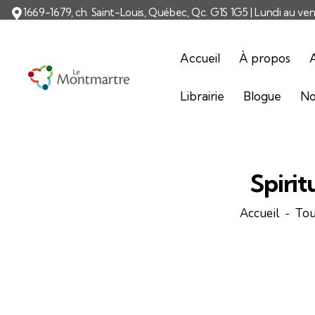
1669-1679, ch. Saint-Louis, Québec, Qc. G1S 1G5 | Lundi au ve
Accueil
À propos
A
Librairie
Blogue
No
Spirit
Accueil
Tou