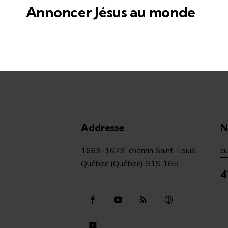
Annoncer Jésus au monde
Addresse
N
1669-1679, chemin Saint-Louis
c
Québec (Québec) G1S 1G5
4