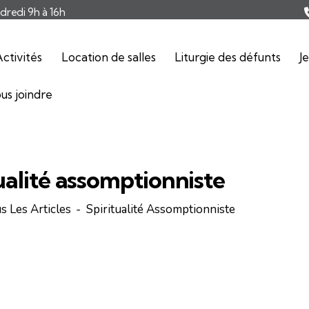
ndredi 9h à 16h
ctivités
Location de salles
Liturgie des défunts
J
us joindre
ualité assomptionniste
s Les Articles
Spiritualité Assomptionniste