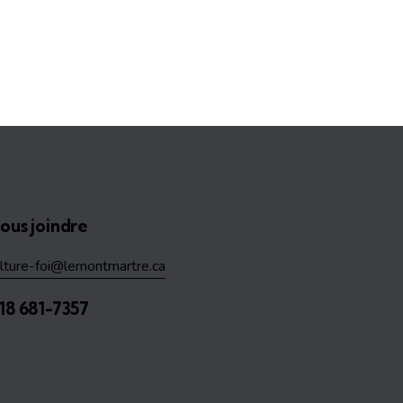
ous joindre
ulture-foi@lemontmartre.ca
18 681-7357