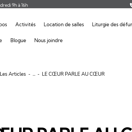
ndredi 9h à 16h
pos
Activités
Location de salles
Liturgie des défu
ie
Blogue
Nous joindre
Les Articles
...
LE CŒUR PARLE AU CŒUR
ARTICLES
ÉDITORIAL-INFOLETTRE