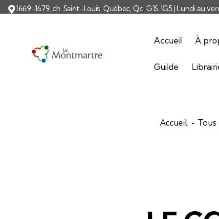
1669-1679, ch. Saint-Louis, Québec, Qc. G1S 1G5 | Lundi au ve
Accueil
À pro
Guilde
Librair
Accueil
Tous 