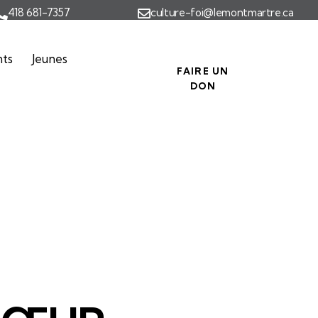
418 681-7357
culture-foi@lemontmartre.ca
nts
Jeunes
FAIRE UN
DON