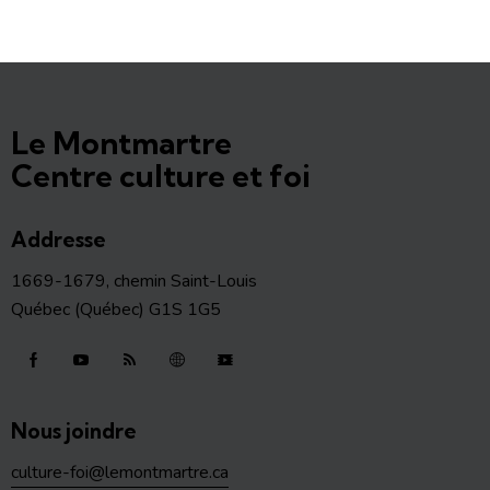
Le Montmartre
Centre culture et foi
Addresse
1669-1679, chemin Saint-Louis
Québec (Québec) G1S 1G5
Nous joindre
culture-foi@lemontmartre.ca