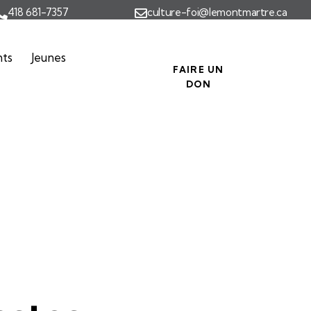
418 681-7357
culture-foi@lemontmartre.ca
nts
Jeunes
FAIRE UN
DON