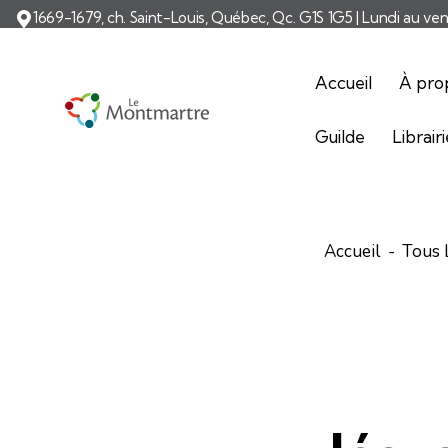
1669-1679, ch. Saint-Louis, Québec, Qc. G1S 1G5 | Lundi au ve
Accueil
À pro
Guilde
Librair
Accueil
Tous 