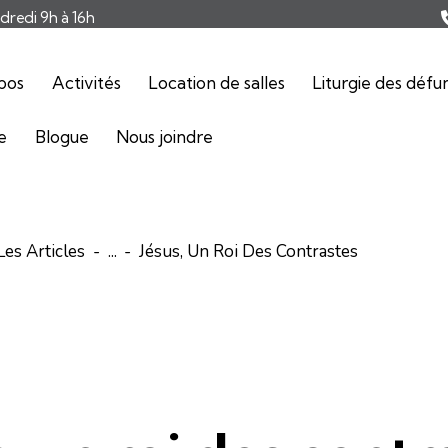
ndredi 9h à 16h
pos
Activités
Location de salles
Liturgie des défu
ie
Blogue
Nous joindre
Les Articles
...
Jésus, Un Roi Des Contrastes
ARTICLES
COMMENTAIRES DE L'ÉVANGILE