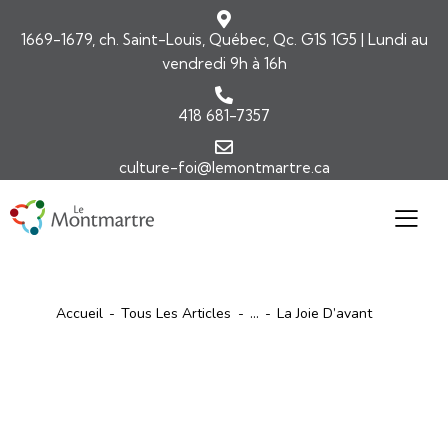
1669-1679, ch. Saint-Louis, Québec, Qc. G1S 1G5 | Lundi au
vendredi 9h à 16h
418 681-7357
culture-foi@lemontmartre.ca
Accueil
Tous Les Articles
...
La Joie D’avant