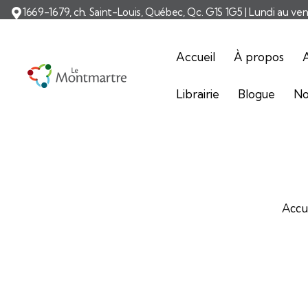
1669-1679, ch. Saint-Louis, Québec, Qc. G1S 1G5 | Lundi au ve
Accueil
À propos
A
Librairie
Blogue
No
Accu