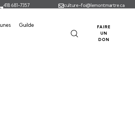
418 681-7357
culture-foi@lemontmartre.ca
eunes
Guilde
FAIRE
UN
DON