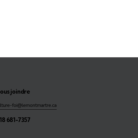
ous joindre
ulture-foi@lemontmartre.ca
18 681-7357