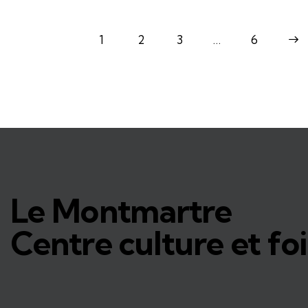
1
2
3
…
>
6
Le Montmartre
Centre culture et foi