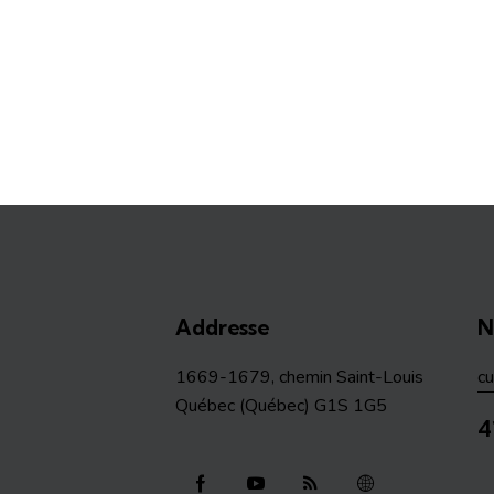
Addresse
N
1669-1679, chemin Saint-Louis
c
Québec (Québec) G1S 1G5
4