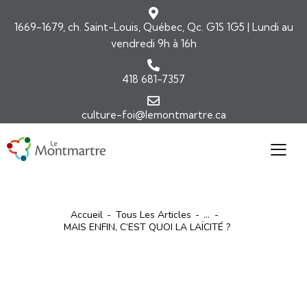
1669-1679, ch. Saint-Louis, Québec, Qc. G1S 1G5 | Lundi au
vendredi 9h à 16h
418 681-7357
culture-foi@lemontmartre.ca
Accueil
Tous Les Articles
...
MAIS ENFIN, C’EST QUOI LA LAÏCITÉ ?