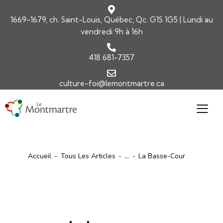
1669-1679, ch. Saint-Louis, Québec, Qc. G1S 1G5 | Lundi au
vendredi 9h à 16h
418 681-7357
culture-foi@lemontmartre.ca
Accueil
Tous Les Articles
...
La Basse-Cour
ARTICLES
ÉDITORIAL-INFOLETTRE