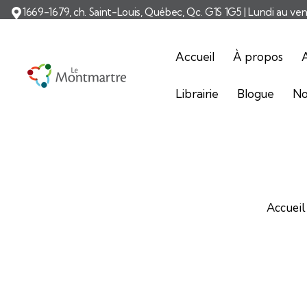
1669-1679, ch. Saint-Louis, Québec, Qc. G1S 1G5 | Lundi au ve
Accueil
À propos
A
Librairie
Blogue
No
Accueil