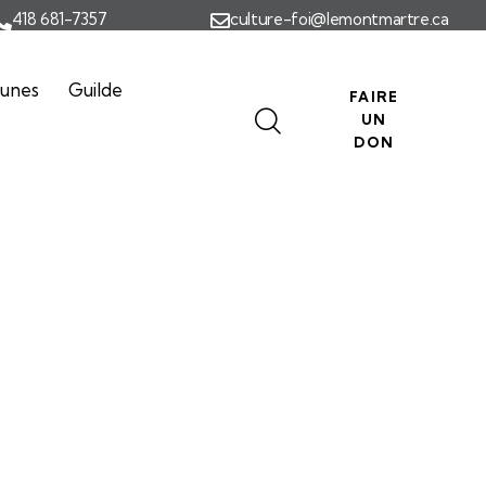
418 681-7357
culture-foi@lemontmartre.ca
eunes
Guilde
FAIRE
UN
DON