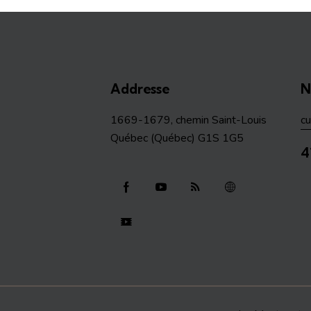
Addresse
N
1669-1679, chemin Saint-Louis
c
Québec (Québec) G1S 1G5
4