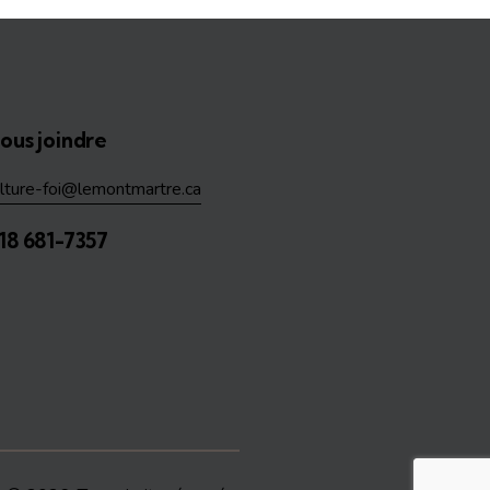
ous joindre
ulture-foi@lemontmartre.ca
18 681-7357