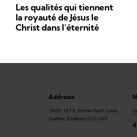
Les qualités qui tiennent
la royauté de Jésus le
Christ dans l’éternité
Addresse
N
1669-1679, chemin Saint-Louis
c
Québec (Québec) G1S 1G5
4