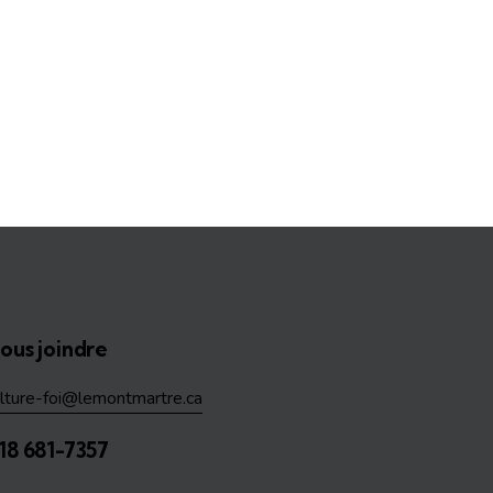
ous joindre
ulture-foi@lemontmartre.ca
18 681-7357