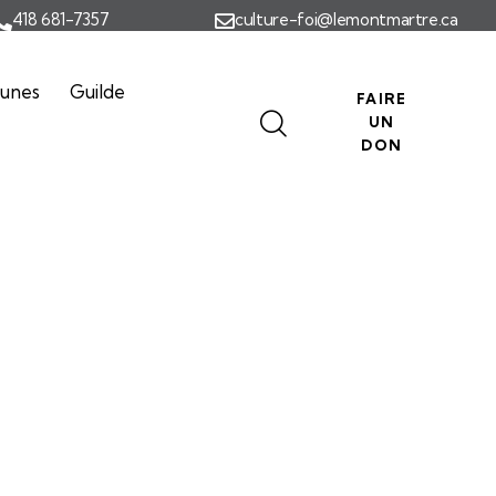
418 681-7357
culture-foi@lemontmartre.ca
eunes
Guilde
FAIRE
UN
DON