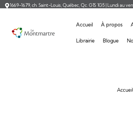
1669-1679, ch. Saint-Louis, Québec, Qc. G1S 1G5 | Lundi au ve
Accueil
À propos
A
Librairie
Blogue
No
Accuei