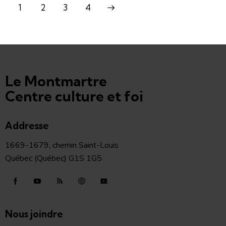
1
2
>
3
4
Le Montmartre
Centre culture et foi
Addresse
1669-1679, chemin Saint-Louis
Québec (Québec) G1S 1G5
Nous joindre