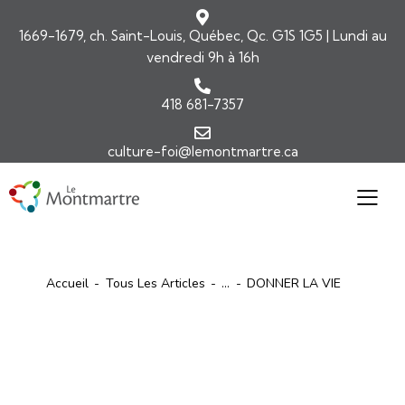
1669-1679, ch. Saint-Louis, Québec, Qc. G1S 1G5 | Lundi au
vendredi 9h à 16h
418 681-7357
culture-foi@lemontmartre.ca
Accueil
Tous Les Articles
...
DONNER LA VIE