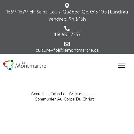
1669-1679, ch. Saint-Louis, Québec, Qc. G1S 1G5 | Lundi au
vendredi 9h à 16h
418 681-7357
culture-foi@lemontmartre.ca
Accueil
Tous Les Articles
...
Communier Au Corps Du Christ
ARTICLES
COMMENTAIRES DE L'ÉVANGILE