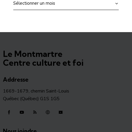
Le Montmartre
Centre culture et foi
Addresse
1669-1679, chemin Saint-Louis
Québec (Québec) G1S 1G5
Nous joindre