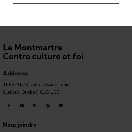
Le Montmartre
Centre culture et foi
Addresse
1669-1679, chemin Saint-Louis
Québec (Québec) G1S 1G5
Nous joindre