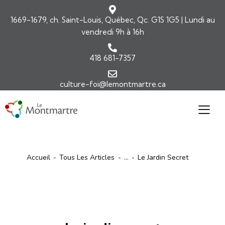
1669-1679, ch. Saint-Louis, Québec, Qc. G1S 1G5 | Lundi au
vendredi 9h à 16h
418 681-7357
culture-foi@lemontmartre.ca
Accueil
Tous Les Articles
...
Le Jardin Secret
ARTICLES
ÉDITORIAL-INFOLETTRE