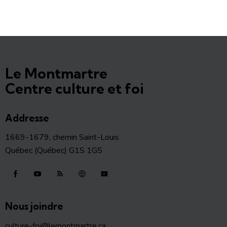
Le Montmartre
Centre culture et foi
Addresse
1669-1679, chemin Saint-Louis
Québec (Québec) G1S 1G5
Nous joindre
culture-foi@lemontmartre.ca