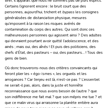
Bref, il apparaît que nous ne sommes pas de purs esprits.
Certains l’ignorent encore : le bruit court que des
personnes, aujourd’hui, trichent et
bypass
les consignes
généralisées de distanciation physique, mesures
qu’imposent à la raison les risques avérés de
contamination du corps des autres. Qui sont donc ces
malheureuses personnes qui agissent ainsi ? Des adultes
qui devraient pourtant avoir quitté l’adolescence, et des
ainés ; mais oui, des aînés ! Et puis des politiciens, des
chefs d’État, des pasteurs – oui, des pasteurs… ! Tous des
gens de bien.
Où donc trouverons-nous des critères convaincants qui
feront plier les « égo-ïsmes », les orgueils et les
arrogances ? Car l’enjeu est là, n’est-ce pas ? L’essentiel
ne serait-il pas, alors, dans la juste et honnête
reconnaissance que nous avons besoin de l’autre ? que
son indifférence me fait mal ? que son mépris me tue ? et
que ce malin virus qui arraisonne la planète entière aura