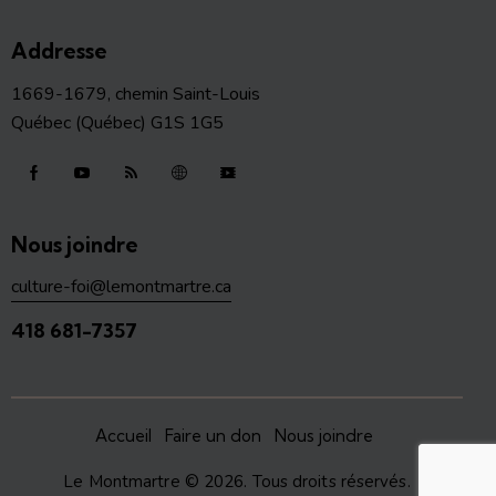
Addresse
1669-1679, chemin Saint-Louis
Québec (Québec) G1S 1G5
Nous joindre
culture-foi@lemontmartre.ca
418 681-7357
Accueil
Faire un don
Nous joindre
Le Montmartre
© 2026. Tous droits réservés.