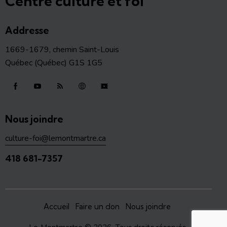
Centre culture et foi
Addresse
1669-1679, chemin Saint-Louis
Québec (Québec) G1S 1G5
Nous joindre
culture-foi@lemontmartre.ca
418 681-7357
Accueil
Faire un don
Nous joindre