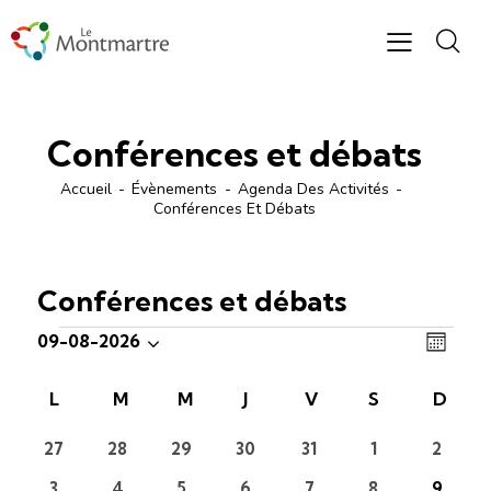
Conférences et débats
Accueil
Évènements
Agenda Des Activités
Conférences Et Débats
Conférences et débats
N
N
09-08-2026
M
S
a
a
o
é
v
v
C
L
M
M
J
V
S
D
i
l
i
i
s
a
e
g
0
0
0
0
0
0
0
27
28
29
30
31
1
2
g
l
évènements
évènements
évènements
évènements
évènements
évènements
évène
c
a
a
e
0
0
0
0
0
0
0
3
4
5
6
7
8
9