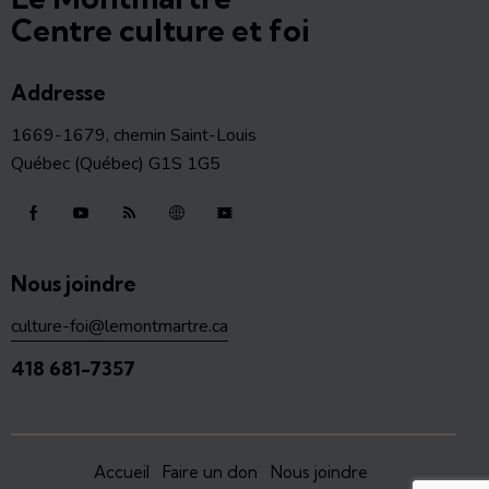
o
s
Centre culture et foi
n
s
Addresse
1669-1679, chemin Saint-Louis
Québec (Québec) G1S 1G5
Nous joindre
culture-foi@lemontmartre.ca
418 681-7357
Accueil
Faire un don
Nous joindre