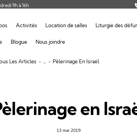
ndredi 9h à 16h
pos
Activités
Location de salles
Liturgie des défu
ie
Blogue
Nous joindre
ous Les Articles
...
Pèlerinage En Israël
ARTICLES
NOUVELLES
èlerinage en Isra
13 mai 2019