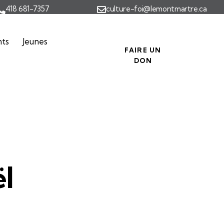
418 681-7357
culture-foi@lemontmartre.ca
nts
Jeunes
FAIRE UN
DON
ël