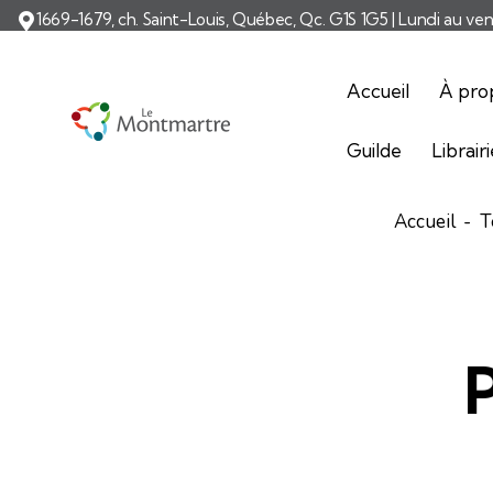
1669-1679, ch. Saint-Louis, Québec, Qc. G1S 1G5 | Lundi au ve
Accueil
À pro
Guilde
Librair
Accueil
T
P