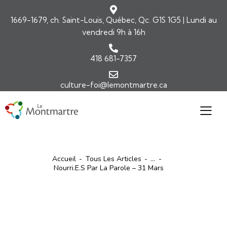
1669-1679, ch. Saint-Louis, Québec, Qc. G1S 1G5 | Lundi au
vendredi 9h à 16h
418 681-7357
culture-foi@lemontmartre.ca
Accueil
Tous Les Articles
...
Nourri.e.s Par La Parole – 31 Mars
ARTICLES
CONFÉRENCES ET CAPSULES