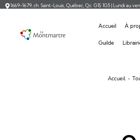
1669-1679, ch. Saint-Louis, Québec, Qc. G1S 1G5 | Lundi au ve
Accueil
À pro
Guilde
Librair
Accueil
Tou
ARTI