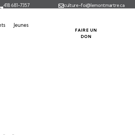
418 681-7357
culture-foi@lemontmartre.ca
nts
Jeunes
FAIRE UN
DON
NISTE