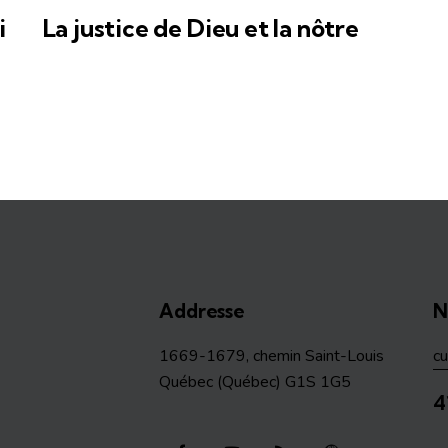
i
La justice de Dieu et la nôtre
Addresse
N
1669-1679, chemin Saint-Louis
c
Québec (Québec) G1S 1G5
4