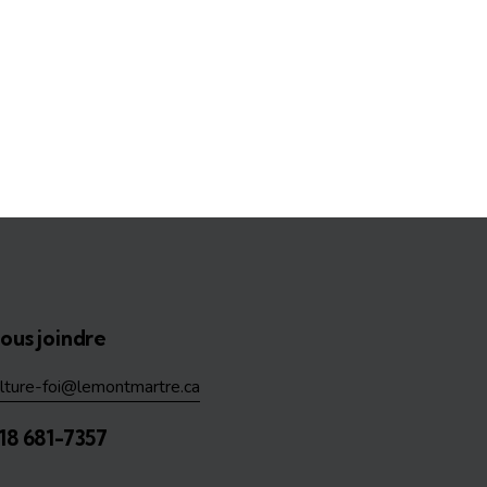
ous joindre
ulture-foi@lemontmartre.ca
18 681-7357