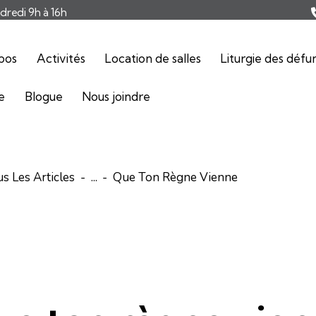
ndredi 9h à 16h
pos
Activités
Location de salles
Liturgie des défu
ie
Blogue
Nous joindre
s Les Articles
...
Que Ton Règne Vienne
CLES
ÉDITORIAL-INFOLETTRE
SPIRITUALITÉ ASSOMPTION