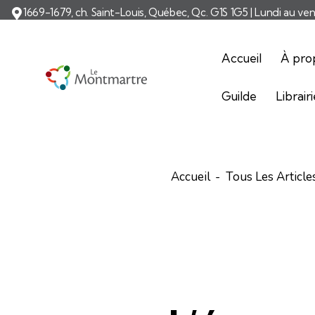
1669-1679, ch. Saint-Louis, Québec, Qc. G1S 1G5 | Lundi au ve
Accueil
À pro
Guilde
Librair
Accueil
Tous Les Article