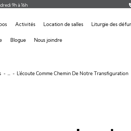
ndredi 9h à 16h
pos
Activités
Location de salles
Liturgie des défu
ie
Blogue
Nous joindre
s
...
L’écoute Comme Chemin De Notre Transfiguration
ARTICLES
COMMENTAIRES DE L'ÉVANGILE