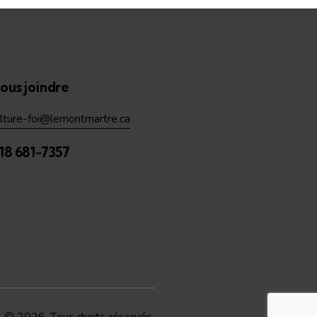
ous joindre
ulture-foi@lemontmartre.ca
18 681-7357
e
© 2026. Tous droits réservés.