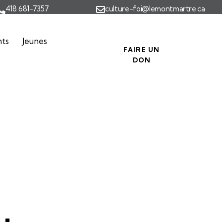
418 681-7357
culture-foi@lemontmartre.ca
nts
Jeunes
FAIRE UN
DON