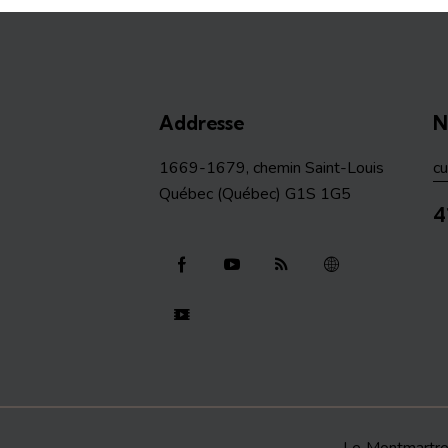
Addresse
N
1669-1679, chemin Saint-Louis
c
Québec (Québec) G1S 1G5
4
Le Montmartr