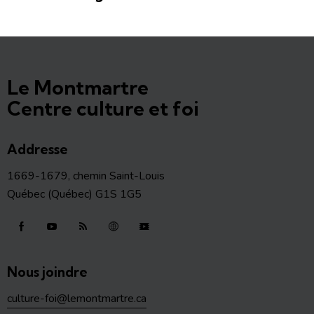
Le Montmartre
Centre culture et foi
Addresse
1669-1679, chemin Saint-Louis
Québec (Québec) G1S 1G5
Nous joindre
culture-foi@lemontmartre.ca