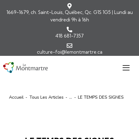
1669-1679, ch. Saint-Louis, Québec, Qc. G1S 1G5 | Lundi au
vendredi 9h à 16h
418 681-7357
culture-foi@lemontmartre.ca
Accueil
Tous Les Articles
...
LE TEMPS DES SIGNES
ARTICLES
ÉDITORIAL-INFOLETTRE