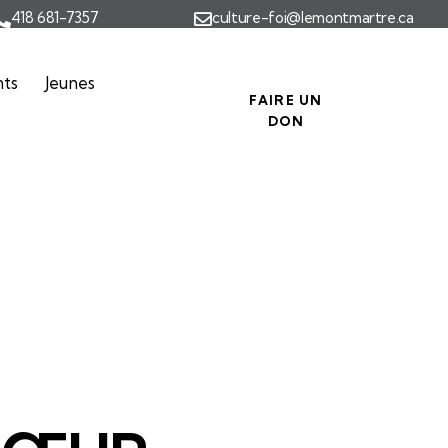
418 681-7357
culture-foi@lemontmartre.ca
nts
Jeunes
FAIRE UN
DON