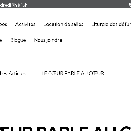
ndredi 9h à 16h
pos
Activités
Location de salles
Liturgie des défu
ie
Blogue
Nous joindre
Les Articles
...
LE CŒUR PARLE AU CŒUR
ARTICLES
ÉDITORIAL-INFOLETTRE