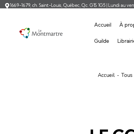
1669-1679, ch. Saint-Louis, Québec, Qc. G1S 1G5 | Lundi au ve
Accueil
À pro
Guilde
Librair
Accueil
Tous 