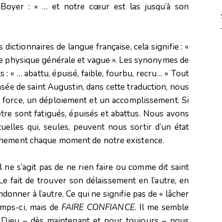
c Boyer : « … et notre cœur est las jusqu’à son
ictionnaires de langue française, cela signifie : «
e physique générale et vague ». Les synonymes de
s : « … abattu, épuisé, faible, fourbu, recru… » Tout
nsée de saint Augustin, dans cette traduction, nous
orce, un déploiement et un accomplissement. Si
 être sont fatigués, épuisés et abattus. Nous avons
elles qui, seules, peuvent nous sortir d’un état
inement chaque moment de notre existence.
 Il ne s’agit pas de ne rien faire ou comme dit saint
 Le fait de trouver son délaissement en l’autre, en
donner à l’autre. Ce qui ne signifie pas de « lâcher
emps-ci, mais de
FAIRE CONFIANCE
. Il me semble
 Dieu – dès maintenant et pour toujours – nous