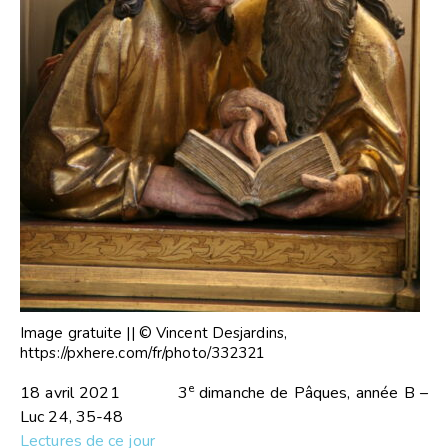
Image gratuite || © Vincent Desjardins,
https://pxhere.com/fr/photo/332321
e
18 avril 2021 3
dimanche de Pâques, année B –
Luc 24, 35-48
Lectures de ce jour