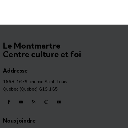
Le Montmartre
Centre culture et foi
Addresse
1669-1679, chemin Saint-Louis
Québec (Québec) G1S 1G5
Nous joindre