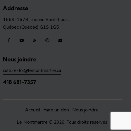
Addresse
1669-1679, chemin Saint-Louis
Québec (Québec) G1S 1G5
Nous joindre
culture-foi@lemontmartre.ca
418 681-7357
Accueil
Faire un don
Nous joindre
Le Montmartre
© 2026. Tous droits réservés.