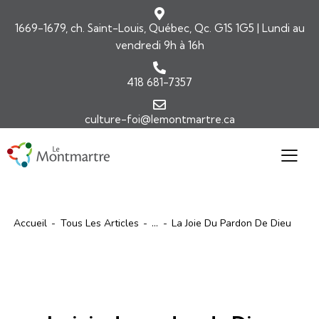
1669-1679, ch. Saint-Louis, Québec, Qc. G1S 1G5 | Lundi au
vendredi 9h à 16h
418 681-7357
culture-foi@lemontmartre.ca
Accueil
Tous Les Articles
...
La Joie Du Pardon De Dieu
ARTICLES
COMMENTAIRES DE L'ÉVANGILE