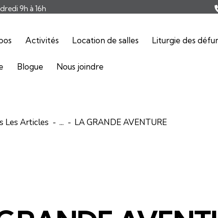
ndredi 9h à 16h
pos
Activités
Location de salles
Liturgie des défu
ie
Blogue
Nous joindre
 Les Articles
...
LA GRANDE AVENTURE
ARTICLES
ÉDITORIAL-INFOLETTRE