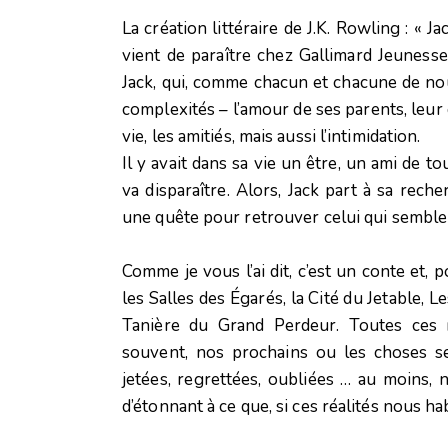
La création littéraire de J.K. Rowling : « 
vient de paraître chez Gallimard Jeunesse e
Jack, qui, comme chacun et chacune de nou
complexités – l’amour de ses parents, leu
vie, les amitiés, mais aussi l’intimidation.
Il y avait dans sa vie un être, un ami de to
va disparaître. Alors, Jack part à sa rech
une quête pour retrouver celui qui semble 
Comme je vous l’ai dit, c’est un conte et, 
les Salles des Égarés, la Cité du Jetable, L
Tanière du Grand Perdeur. Toutes ces r
souvent, nos prochains ou les choses se
jetées, regrettées, oubliées … au moins, 
d’étonnant à ce que, si ces réalités nous ha