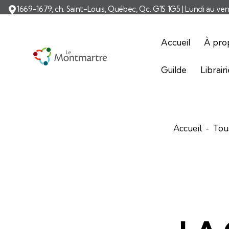
1669-1679, ch. Saint-Louis, Québec, Qc. G1S 1G5 | Lundi au ve
Accueil
À pro
Guilde
Librair
Accueil
Tous