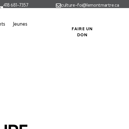
418 681-7357
culture-foi@lemontmartre.ca
nts
Jeunes
FAIRE UN
DON