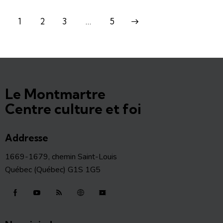
1
2
3
>
…
5
Le Montmartre
Centre culture et foi
Addresse
1669-1679, chemin Saint-Louis
Québec (Québec) G1S 1G5