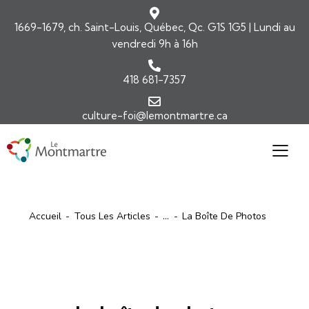
1669-1679, ch. Saint-Louis, Québec, Qc. G1S 1G5 | Lundi au
vendredi 9h à 16h
418 681-7357
culture-foi@lemontmartre.ca
Accueil
Tous Les Articles
...
La Boîte De Photos
ARTICLES
ÉDITORIAL-INFOLETTRE