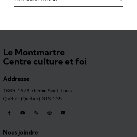
Le Montmartre
Centre culture et foi
Addresse
1669-1679, chemin Saint-Louis
Québec (Québec) G1S 1G5
Nous joindre