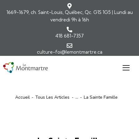
1669-1679, ch. Saint-Louis, Québec, Qc. G1S 1G5 | Lundi au
vendredi 9h à 16h
418 681-7357
culture-foi@lemontmartre.ca
Accueil
Tous Les Articles
...
La Sainte Famille
ARTICLES
COMMENTAIRES DE L'ÉVANGILE