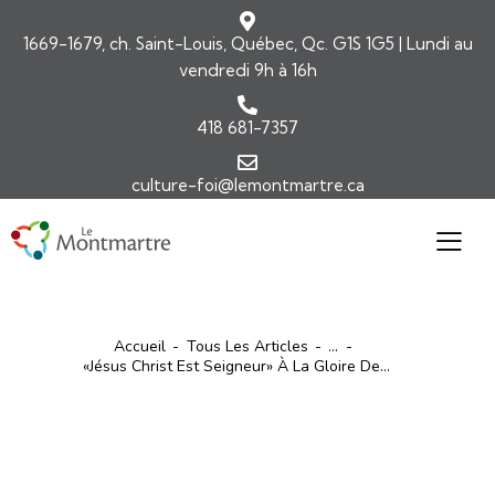
1669-1679, ch. Saint-Louis, Québec, Qc. G1S 1G5 | Lundi au
vendredi 9h à 16h
418 681-7357
culture-foi@lemontmartre.ca
Accueil
Tous Les Articles
...
«Jésus Christ Est Seigneur» À La Gloire De...
ARTICLES
COMMENTAIRES DE L'ÉVANGILE