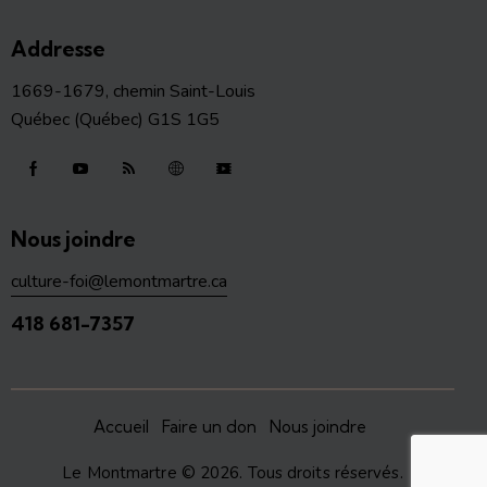
Addresse
1669-1679, chemin Saint-Louis
Québec (Québec) G1S 1G5
Nous joindre
culture-foi@lemontmartre.ca
418 681-7357
Accueil
Faire un don
Nous joindre
Le Montmartre
© 2026. Tous droits réservés.