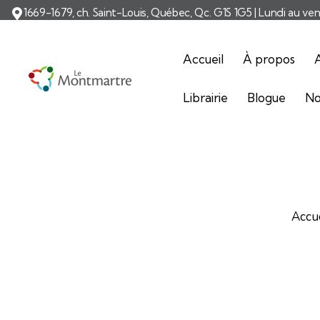
1669-1679, ch. Saint-Louis, Québec, Qc. G1S 1G5 | Lundi au ve
Accueil
À propos
A
Librairie
Blogue
No
Accu