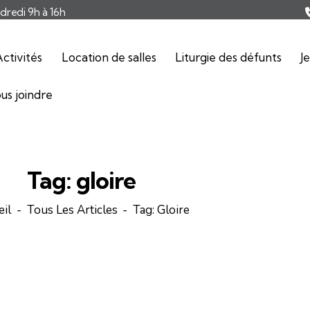
ndredi 9h à 16h
ctivités
Location de salles
Liturgie des défunts
J
us joindre
Tag: gloire
eil
Tous Les Articles
Tag: Gloire