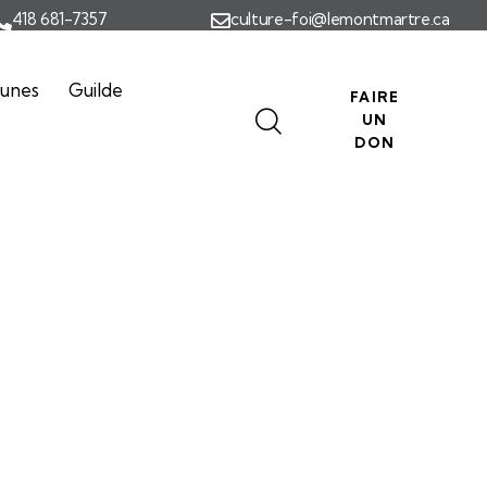
418 681-7357
culture-foi@lemontmartre.ca
eunes
Guilde
FAIRE
UN
DON