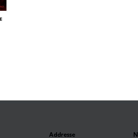
E
Addresse
N