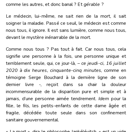
comme les autres, et donc banal ? Et
gérable
?
Le médecin, lui-même, ne sait rien de la mort, il sait
soigner la maladie. Passé ce seuil, le médecin est comme
nous tous, il ignore. Il est sans lumière, comme nous tous,
devant le mystère inénarrable de la mort.
Comme nous tous ? Pas tout à fait. Car nous tous, cela
signifie une personne à la fois, une personne unique et
terriblement seule, qui, ce jour-là, –
ce jeudi-ci, 16 juillet
2020 à dix heures, cinquante-cinq minutes
, comme en
témoigne Serge Bouchard à la dernière ligne de son
dernier livre -, reçoit dans sa chair la douleur
incommensurable de la disparition pure et simple et à
jamais, d’une personne aimée tendrement.
Idem
pour la
fille, le fils, les petits-enfants de cette dame âgée et
fragile, décédée toute seule dans son confinement
sanitaire gouvernemental.
« La mort », dira le philosophe Jankélévitch, « est un vide