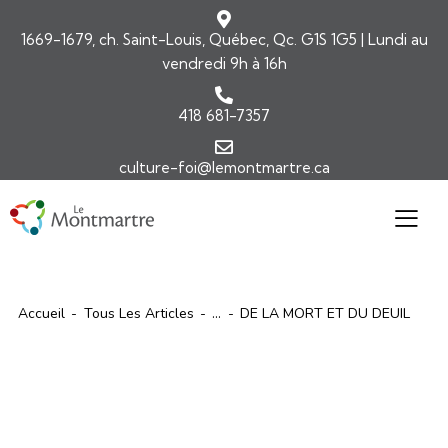
1669-1679, ch. Saint-Louis, Québec, Qc. G1S 1G5 | Lundi au
vendredi 9h à 16h
418 681-7357
culture-foi@lemontmartre.ca
Accueil
Tous Les Articles
...
DE LA MORT ET DU DEUIL