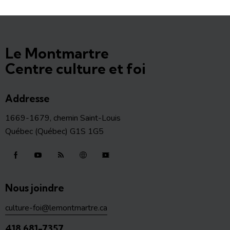
Le Montmartre
Centre culture et foi
Addresse
1669-1679, chemin Saint-Louis
Québec (Québec) G1S 1G5
Nous joindre
culture-foi@lemontmartre.ca
418 681-7357