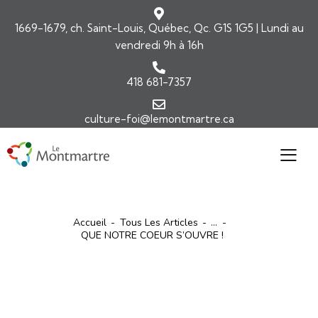
1669-1679, ch. Saint-Louis, Québec, Qc. G1S 1G5 | Lundi au
vendredi 9h à 16h
418 681-7357
culture-foi@lemontmartre.ca
Accueil
Tous Les Articles
...
QUE NOTRE COEUR S’OUVRE !
ARTICLES
ÉDITORIAL-INFOLETTRE