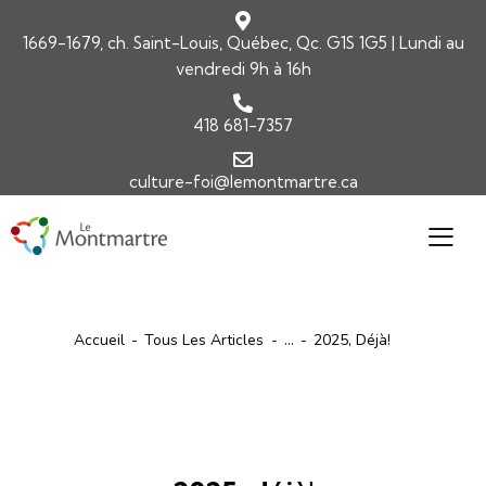
1669-1679, ch. Saint-Louis, Québec, Qc. G1S 1G5 | Lundi au
vendredi 9h à 16h
418 681-7357
culture-foi@lemontmartre.ca
Accueil
Tous Les Articles
...
2025, Déjà!
ARTICLES
ÉDITORIAL-INFOLETTRE