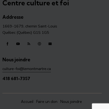
Centre culture et foi
Addresse
1669-1679, chemin Saint-Louis
Québec (Québec) G1S 1G5
Nous joindre
culture-foi@lemontmartre.ca
418 681-7357
Accueil
Faire un don
Nous joindre