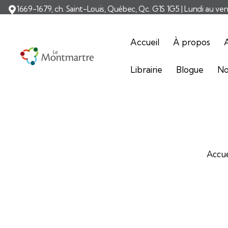
1669-1679, ch. Saint-Louis, Québec, Qc. G1S 1G5 | Lundi au ve
Accueil
À propos
A
Librairie
Blogue
No
Accue