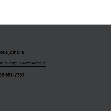
ous joindre
ulture-foi@lemontmartre.ca
18 681-7357