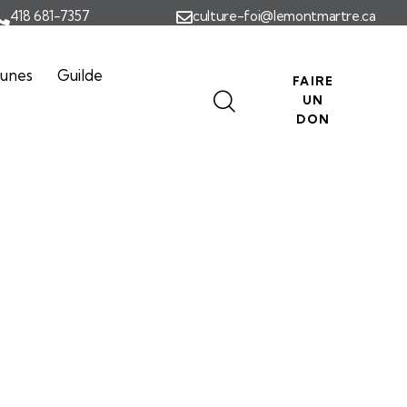
418 681-7357
culture-foi@lemontmartre.ca
eunes
Guilde
FAIRE
UN
DON