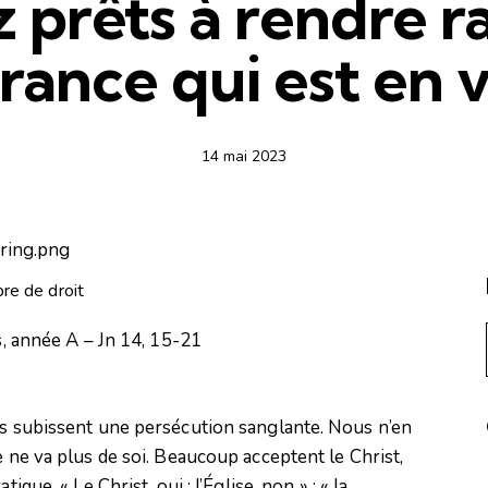
 prêts à rendre r
érance qui est en v
14 mai 2023
bre de droit
 année A – Jn 14, 15-21
ns subissent une persécution sanglante. Nous n’en
e ne va plus de soi. Beaucoup acceptent le Christ,
ique. « Le Christ, oui ; l’Église, non » ; « la