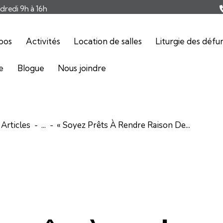
ndredi 9h à 16h
pos
Activités
Location de salles
Liturgie des défu
ie
Blogue
Nous joindre
Articles
...
« Soyez Prêts À Rendre Raison De...
ARTICLES
COMMENTAIRES DE L'ÉVANGILE