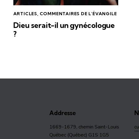
ARTICLES
,
COMMENTAIRES DE L'ÉVANGILE
Dieu serait-il un gynécologue
?
Addresse
N
1669-1679, chemin Saint-Louis
c
Québec (Québec) G1S 1G5