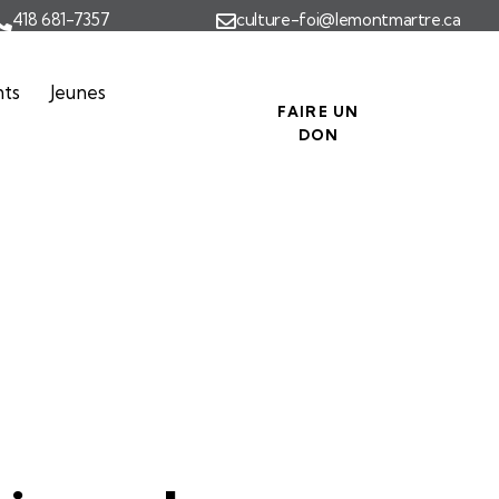
418 681-7357
culture-foi@lemontmartre.ca
nts
Jeunes
FAIRE UN
DON