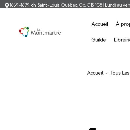
1669-1679, ch. Saint-Louis, Québec, Qc. G1S 1G5 | Lundi au ve
Accueil
À pro
Guilde
Librair
Accueil
Tous Les 