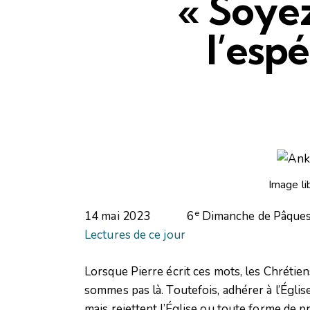
« Soyez
l’esp
Image li
e
14 mai 2023 6
Dimanche de Pâques,
Lectures de ce jour
Lorsque Pierre écrit ces mots, les Chrétie
sommes pas là. Toutefois, adhérer à l’Églis
mais rejettent l’Église ou toute forme de prat