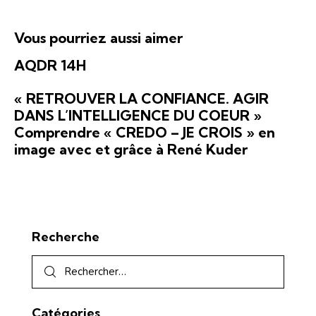
É
n
t
v
s
e
è
Vous pourriez aussi aimer
u
n
l
AQDR 14H
e
t
m
a
« RETROUVER LA CONFIANCE. AGIR
e
DANS L’INTELLIGENCE DU COEUR »
t
n
Comprendre « CREDO – JE CROIS » en
i
t
image avec et grâce à René Kuder
o
n
s
Recherche
Catégories