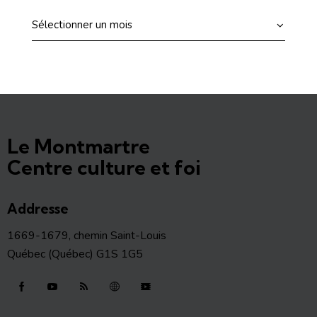
Le Montmartre
Centre culture et foi
Addresse
1669-1679, chemin Saint-Louis
Québec (Québec) G1S 1G5