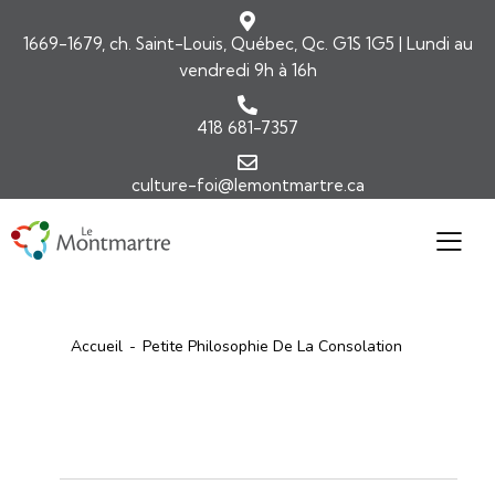
1669-1679, ch. Saint-Louis, Québec, Qc. G1S 1G5 | Lundi au
vendredi 9h à 16h
418 681-7357
culture-foi@lemontmartre.ca
Accueil
Petite Philosophie De La Consolation