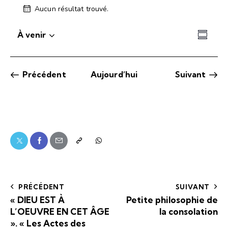
Aucun résultat trouvé.
N
o
N
N
t
À venir
R
i
S
a
a
é
c
é
v
v
s
e
l
i
i
u
Évènements
Précédent
Aujourd’hui
Suivant
e
g
m
Évèneme
g
c
a
é
a
t
t
t
i
i
i
o
o
o
n
n
n
n
d
p
e
e
a
z
v
PRÉCÉDENT
SUIVANT
l
r
u
« DIEU EST À
Petite philosophie de
a
e
c
L’OEUVRE EN CET ÂGE
la consolation
d
s
o
». « Les Actes des
a