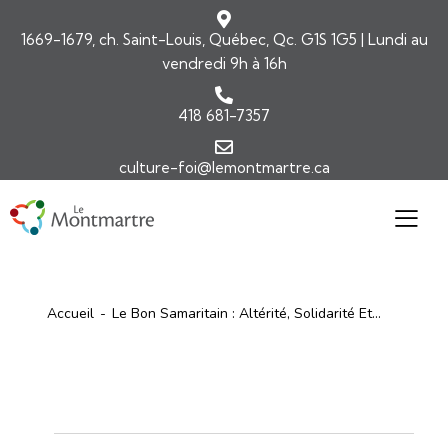
1669-1679, ch. Saint-Louis, Québec, Qc. G1S 1G5 | Lundi au
vendredi 9h à 16h
418 681-7357
culture-foi@lemontmartre.ca
Accueil
Le Bon Samaritain : Altérité, Solidarité Et...