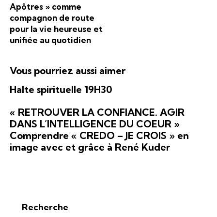
É
n
Apôtres » comme
t
v
s
compagnon de route
e
è
u
pour la vie heureuse et
n
unifiée au quotidien
l
e
t
m
a
Vous pourriez aussi aimer
e
t
n
Halte spirituelle 19H30
i
t
o
« RETROUVER LA CONFIANCE. AGIR
n
DANS L’INTELLIGENCE DU COEUR »
s
Comprendre « CREDO – JE CROIS » en
image avec et grâce à René Kuder
Recherche