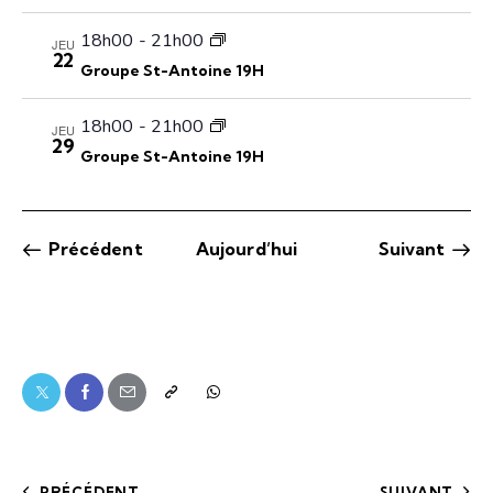
18h00
-
21h00
JEU
22
Groupe St-Antoine 19H
18h00
-
21h00
JEU
29
Groupe St-Antoine 19H
Évènements
Évèn
Précédent
Aujourd’hui
Suivant
PRÉCÉDENT
SUIVANT