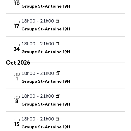
u
10
n
Groupe St-Antoine 19H
l
e
t
m
18h00
-
21h00
JEU
a
17
e
Groupe St-Antoine 19H
t
n
i
t
18h00
-
21h00
JEU
o
24
Groupe St-Antoine 19H
n
Oct 2026
s
18h00
-
21h00
JEU
1
Groupe St-Antoine 19H
18h00
-
21h00
JEU
8
Groupe St-Antoine 19H
18h00
-
21h00
JEU
15
Groupe St-Antoine 19H