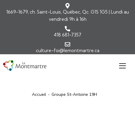
1669-1679, ch. Saint-Louis, Québec, Qc. G1S 1G5 | Lundi au
vendredi 9h à 16h
418 681-7357
culture-foi@lemontmartre.ca
Accueil
Groupe St-Antoine 19H