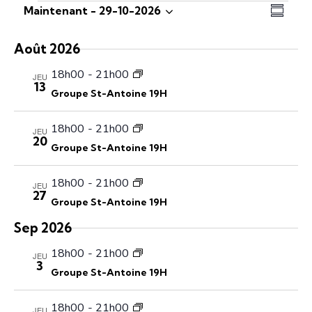
N
N
Maintenant
 - 
29-10-2026
R
S
a
a
é
é
v
v
s
Août 2026
l
i
i
u
e
18h00
-
21h00
g
m
JEU
g
13
c
a
é
Groupe St-Antoine 19H
a
t
t
t
i
i
18h00
-
21h00
JEU
i
20
o
o
Groupe St-Antoine 19H
o
n
n
n
n
d
18h00
-
21h00
JEU
p
e
e
27
Groupe St-Antoine 19H
a
z
v
l
r
u
Sep 2026
a
e
c
18h00
-
21h00
JEU
d
s
o
3
Groupe St-Antoine 19H
a
É
n
t
v
s
18h00
-
21h00
e
è
JEU