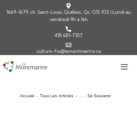
1669-1679, ch. Saint-Louis, Québec, Qc. G1S 1G5 | Lundi au
vendredi 9h à 16h
418 681-7357
culture-foi@lemontmartre.ca
Accueil
Tous Les Articles
...
Se Souvenir