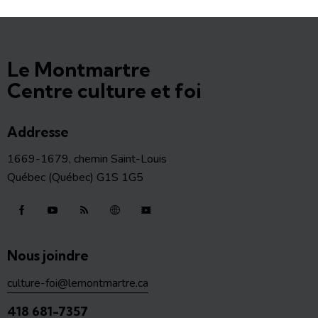
Le Montmartre
Centre culture et foi
Addresse
1669-1679, chemin Saint-Louis
Québec (Québec) G1S 1G5
Nous joindre
culture-foi@lemontmartre.ca
418 681-7357