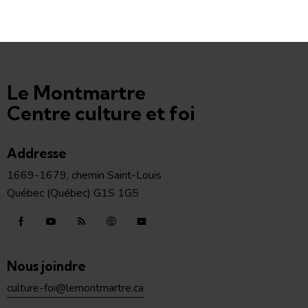
Le Montmartre
Centre culture et foi
Addresse
1669-1679, chemin Saint-Louis
Québec (Québec) G1S 1G5
Nous joindre
culture-foi@lemontmartre.ca