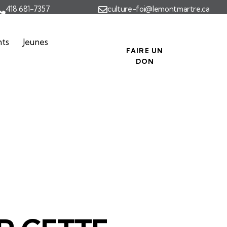
418 681-7357
culture-foi@lemontmartre.ca
nts
Jeunes
FAIRE UN
DON