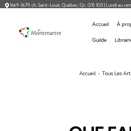
1669-1679, ch. Saint-Louis, Québec, Qc. G1S 1G5 | Lundi au ve
Accueil
À pro
Guilde
Librair
Accueil
Tous Les Art