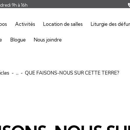
ndredi 9h à 16h
pos
Activités
Location de salles
Liturgie des défu
ie
Blogue
Nous joindre
icles
...
QUE FAISONS-NOUS SUR CETTE TERRE?
ARTICLES
ÉDITORIAL-INFOLETTRE